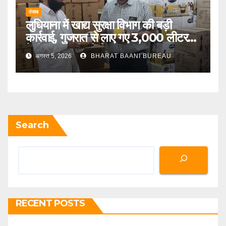
पंजाब
लुधियाना में खाद्य सुरक्षा विभाग की बड़ी
कार्रवाई, गुजरात से लाए गए 3,000 लीटर
देसी गाय के घी को किया जब्त
अगस्त 5, 2026
BHARAT BAANI BUREAU
Search
RECENT POSTS