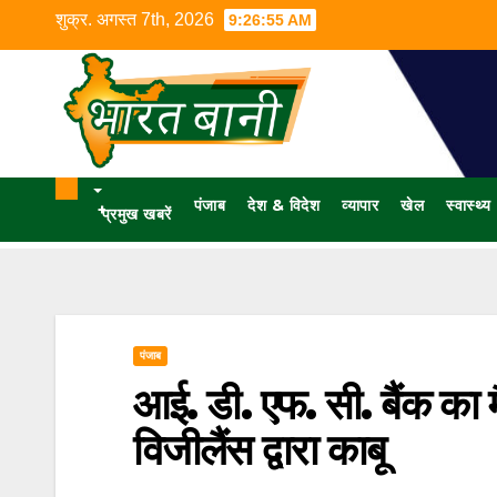
शुक्र. अगस्त 7th, 2026
9:26:56 AM
पंजाब
देश & विदेश
व्यापार
खेल
स्वास्थ्य
+
प्रमुख खबरें
पंजाब
आई. डी. एफ. सी. बैंक का
विजीलैंस द्वारा काबू