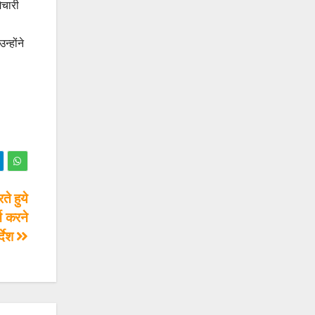
मचारी
्होंने
ते हुये
्च करने
्देश