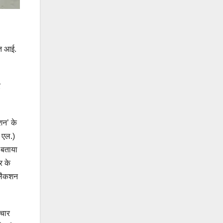
ित आई.
र
शन’ के
 एल.)
 बताया
र के
ुलैकशन
ाचार