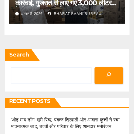
कार्रवाई, गुजरात से लाए गए 3,000 लीटर
देसी गाय के घी को किया जब्त
अगस्त 5, 2026
BHARAT BAANI BUREAU
Search
RECENT POSTS
‘ओह माय डॉग’ मूवी रिव्यू: पंकज त्रिपाठी और आवारा कुत्तों ने रचा
भावनात्मक जादू, बच्चों और परिवार के लिए शानदार मनोरंजन