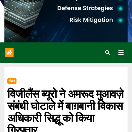
पंजाब
विजीलैंस ब्यूरो ने अमरूद मुआवज़े
संबंधी घोटाले में बाग़बानी विकास
अधिकारी सिद्धू को किया
गिरफ़्तार