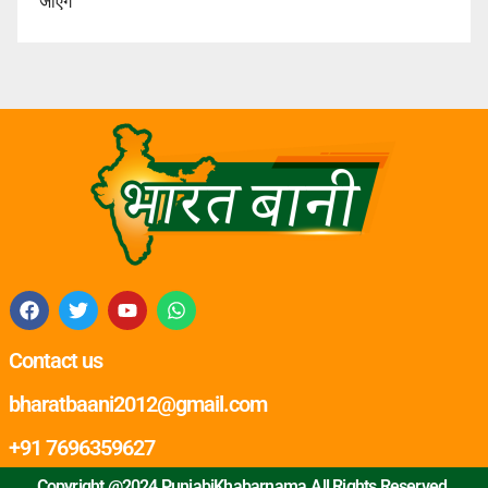
जाएंगे
Contact us
bharatbaani2012@gmail.com
+91 7696359627
Copyright @2024 PunjabiKhabarnama.All Rights Reserved.