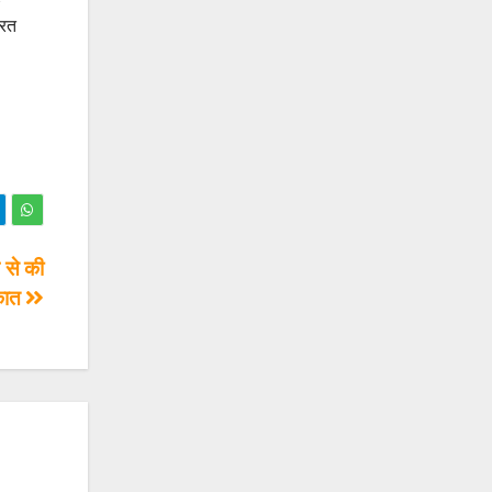
ारत
ग से की
कात