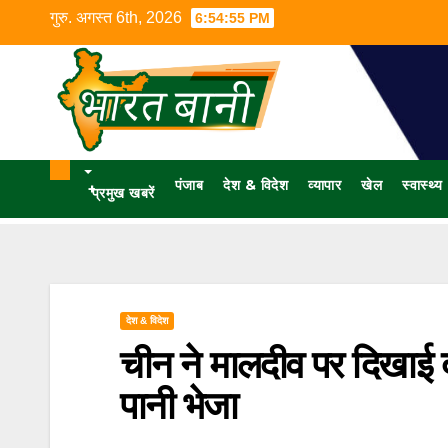
गुरु. अगस्त 6th, 2026
6:54:55 PM
पंजाब
देश & विदेश
व्यापार
खेल
स्वास्थ्य
+
प्रमुख खबरें
देश & विदेश
चीन ने मालदीव पर दिखाई 
पानी भेजा