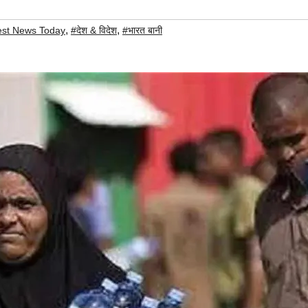
,
,
est News Today
#देश & विदेश
#भारत बानी