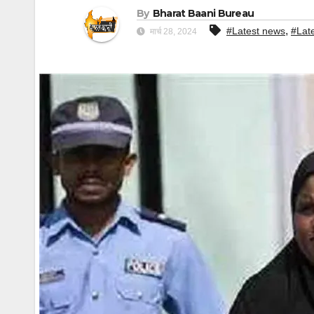
By
Bharat Baani Bureau
,
#Latest news
#Lat
मार्च 28, 2024