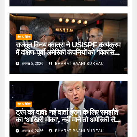
प्राथमिकता
देश & विदेश
राजदूत विनय क्वात्रा ने USISPF कार्यक्रम
में दक्षिण-पूर्वी अमेरिकी कंपनियों को ‘विकसित
भारत’ अभियान का साझेदार बनने का दिया
अगस्त 5, 2026
BHARAT BAANI BUREAU
आमंत्रण
देश & विदेश
ट्रंप का दावा: नई वार्ता ईरान के लिए समझौते
का ‘आखिरी मौका’, नहीं माने तो अमेरिकी सैन्य
कार्रवाई बढ़ सकती है
अगस्त 4, 2026
BHARAT BAANI BUREAU