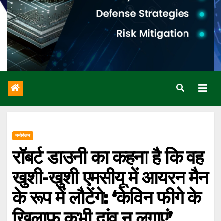
मनोरंजन
रॉबर्ट डाउनी का कहना है कि वह
खुशी-खुशी एमसीयू में आयरन मैन
के रूप में लौटेंगे: ‘केविन फीगे के
खिलाफ कभी दांव न लगाएं’