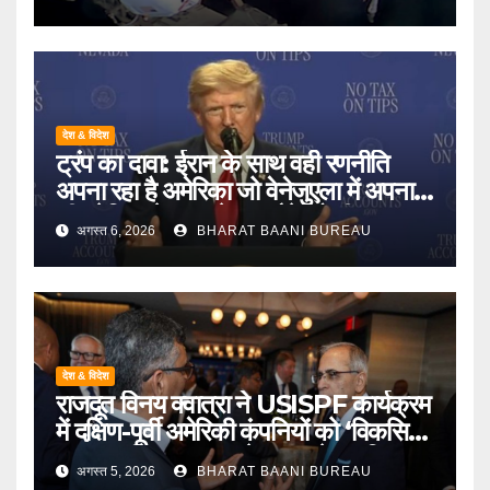
स्पेसवॉक किया
देश & विदेश
ट्रंप का दावा: ईरान के साथ वही रणनीति
अपना रहा है अमेरिका जो वेनेजुएला में अपनाई
थी, लेकिन तेहरान से समझौते को दी
अगस्त 6, 2026
BHARAT BAANI BUREAU
प्राथमिकता
देश & विदेश
राजदूत विनय क्वात्रा ने USISPF कार्यक्रम
में दक्षिण-पूर्वी अमेरिकी कंपनियों को ‘विकसित
भारत’ अभियान का साझेदार बनने का दिया
अगस्त 5, 2026
BHARAT BAANI BUREAU
आमंत्रण