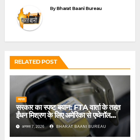
By
Bharat Baani Bureau
RELATED POST
व्यापार
सरकार का स्पष्ट बयान: FTA वार्ता के तहत
ईंधन मिश्रण के लिए अमेरिका से एथेनॉल
आयात पर कोई प्रतिबद्धता नहीं
अगस्त 7, 2026
BHARAT BAANI BUREAU