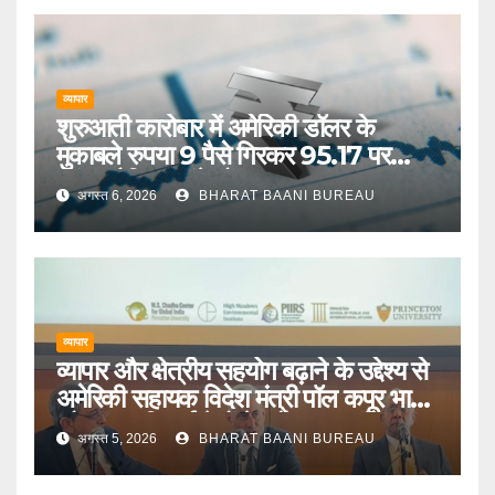
व्यापार
शुरुआती कारोबार में अमेरिकी डॉलर के
मुकाबले रुपया 9 पैसे गिरकर 95.17 पर
पहुंचा, वैश्विक संकेतों का असर
अगस्त 6, 2026
BHARAT BAANI BUREAU
व्यापार
व्यापार और क्षेत्रीय सहयोग बढ़ाने के उद्देश्य से
अमेरिकी सहायक विदेश मंत्री पॉल कपूर भारत
और मध्य एशियाई देशों के दौरे पर जाएंगे
अगस्त 5, 2026
BHARAT BAANI BUREAU