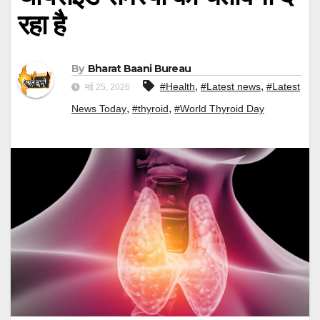
रहा है
By
Bharat Baani Bureau
,
,
#Health
#Latest news
#Latest
मई 25, 2026
,
,
News Today
#thyroid
#World Thyroid Day