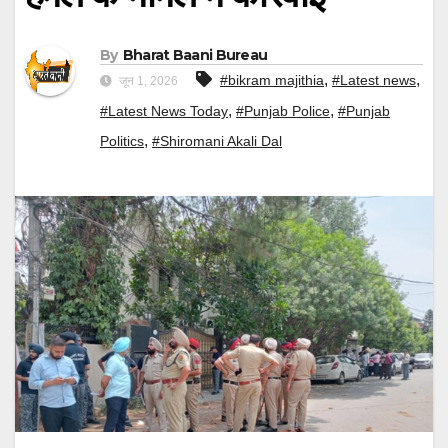
By
Bharat Baani Bureau
,
,
#bikram majithia
#Latest news
जून 1, 2026
,
,
#Latest News Today
#Punjab Police
#Punjab
,
Politics
#Shiromani Akali Dal