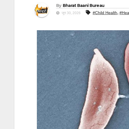
By
Bharat Baani Bureau
,
#Child Health
#Heal
जून 30, 2026