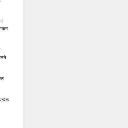
ाए
 समान
य
िलने
मित
रत्येक