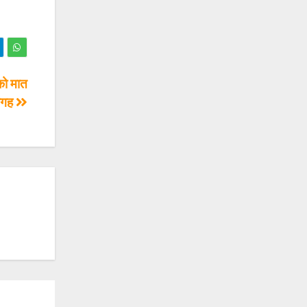
को मात
 जगह