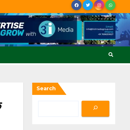
Search
े