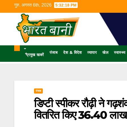
गुरु. अगस्त 6th, 2026
5:32:19 PM
पंजाब
देश & विदेश
व्यापार
खेल
स्वास्थ्य
+
प्रमुख खबरें
पंजाब
डिप्टी स्पीकर रौढ़ी ने गढ़श
वितरित किए 36.40 लाख क