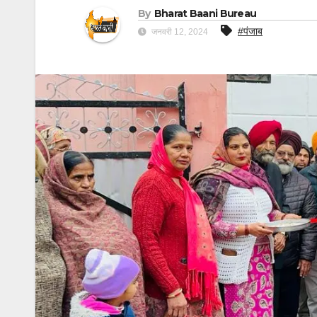
By
Bharat Baani Bureau
#पंजाब
जनवरी 12, 2024