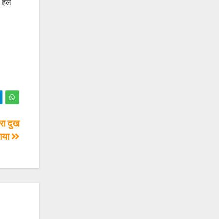
ा हल
हरा दुख
ाया