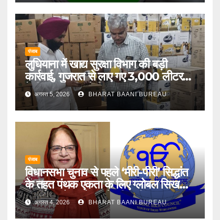
पंजाब
लुधियाना में खाद्य सुरक्षा विभाग की बड़ी
कार्रवाई, गुजरात से लाए गए 3,000 लीटर
देसी गाय के घी को किया जब्त
अगस्त 5, 2026
BHARAT BAANI BUREAU
पंजाब
विधानसभा चुनाव से पहले ‘मीरी-पीरी’ सिद्धांत
के तहत पंथक एकता के लिए ग्लोबल सिख
काउंसिल ने जत्थेदार से की अपील
अगस्त 4, 2026
BHARAT BAANI BUREAU