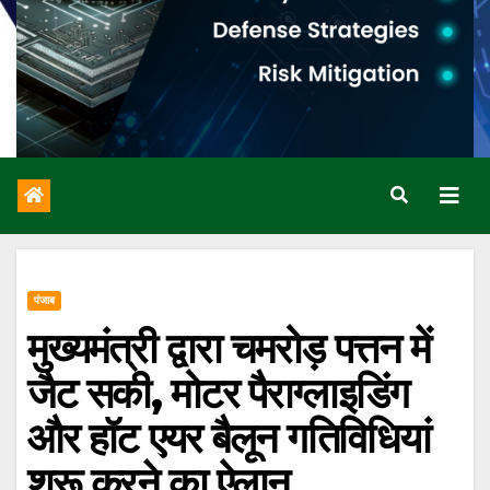
पंजाब
मुख्यमंत्री द्वारा चमरोड़ पत्तन में
जैट सकी, मोटर पैराग्लाइडिंग
और हॉट एयर बैलून गतिविधियां
शुरू करने का ऐलान