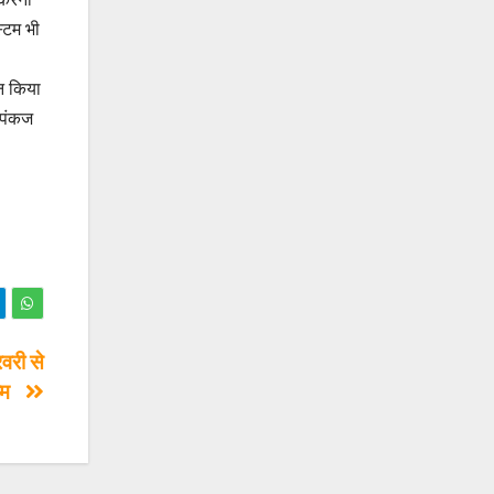
स्टम भी
ान किया
 पंकज
वरी से
हिम