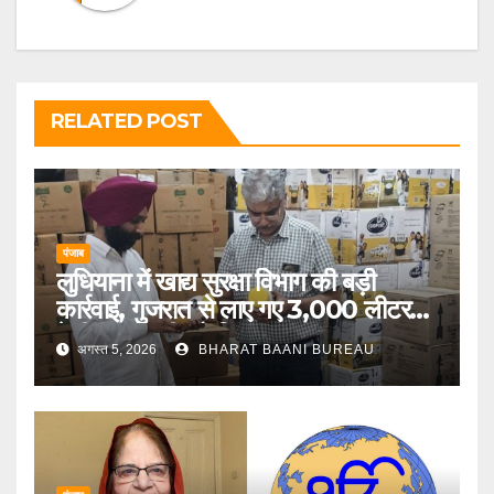
RELATED POST
पंजाब
लुधियाना में खाद्य सुरक्षा विभाग की बड़ी
कार्रवाई, गुजरात से लाए गए 3,000 लीटर
देसी गाय के घी को किया जब्त
अगस्त 5, 2026
BHARAT BAANI BUREAU