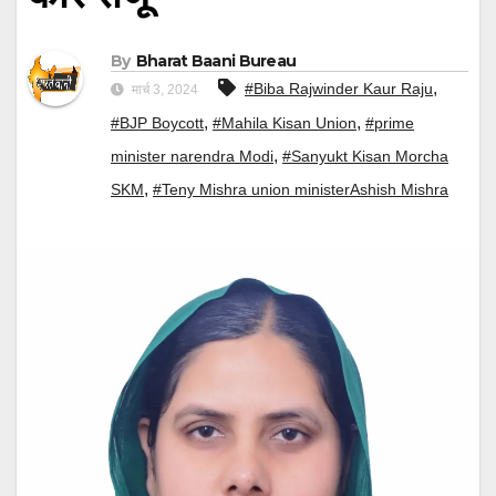
By
Bharat Baani Bureau
,
#Biba Rajwinder Kaur Raju
मार्च 3, 2024
,
,
#BJP Boycott
#Mahila Kisan Union
#prime
,
minister narendra Modi
#Sanyukt Kisan Morcha
,
SKM
#Teny Mishra union ministerAshish Mishra