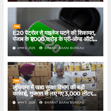
पंजाब
E20 पेट्रोल से माइलेज घटने की शिकायत,
पंजाब के ₹1,000 करोड़ के प्री-ओन्ड ऑटो
बाजार पर बढ़ा दबाव
अगस्त 6, 2026
BHARAT BAANI BUREAU
पंजाब
लुधियाना में खाद्य सुरक्षा विभाग की बड़ी
कार्रवाई, गुजरात से लाए गए 3,000 लीटर
देसी गाय के घी को किया जब्त
अगस्त 5, 2026
BHARAT BAANI BUREAU