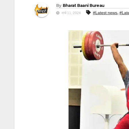
By
Bharat Baani Bureau
,
#Latest news
#Lat
मार्च 11, 2024