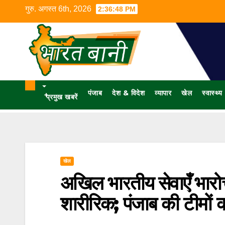
गुरु. अगस्त 6th, 2026
2:36:49 PM
पंजाब
देश & विदेश
व्यापार
खेल
स्वास्थ्य
+
प्रमुख खबरें
खेल
अखिल भारतीय सेवाएँ भारोत्
शारीरिक; पंजाब की टीमों क