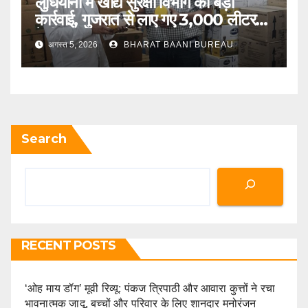
लुधियाना में खाद्य सुरक्षा विभाग की बड़ी
कार्रवाई, गुजरात से लाए गए 3,000 लीटर
देसी गाय के घी को किया जब्त
अगस्त 5, 2026
BHARAT BAANI BUREAU
Search
RECENT POSTS
‘ओह माय डॉग’ मूवी रिव्यू: पंकज त्रिपाठी और आवारा कुत्तों ने रचा
भावनात्मक जादू, बच्चों और परिवार के लिए शानदार मनोरंजन