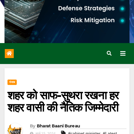
पंजाब
शहर को साफ-सुथरा रखना हर
शहर वासी की नैतिक जिम्मेदारी
By
Bharat Baani Bureau
,
#cabinet minister
#Latest
मार्च 15, 2024