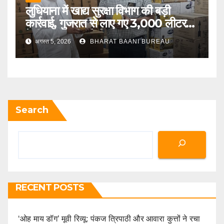
लुधियाना में खाद्य सुरक्षा विभाग की बड़ी
कार्रवाई, गुजरात से लाए गए 3,000 लीटर
देसी गाय के घी को किया जब्त
अगस्त 5, 2026
BHARAT BAANI BUREAU
Search
RECENT POSTS
‘ओह माय डॉग’ मूवी रिव्यू: पंकज त्रिपाठी और आवारा कुत्तों ने रचा