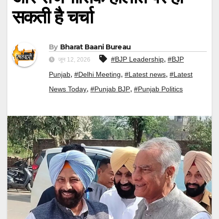
सकती है चर्चा
By
Bharat Baani Bureau
,
#BJP Leadership
#BJP
जून 12, 2026
,
,
,
Punjab
#Delhi Meeting
#Latest news
#Latest
,
,
News Today
#Punjab BJP
#Punjab Politics