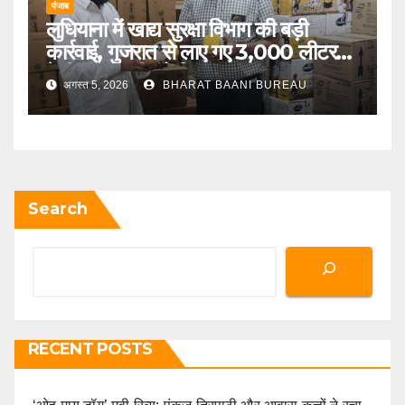
पंजाब
लुधियाना में खाद्य सुरक्षा विभाग की बड़ी
कार्रवाई, गुजरात से लाए गए 3,000 लीटर
देसी गाय के घी को किया जब्त
अगस्त 5, 2026
BHARAT BAANI BUREAU
Search
RECENT POSTS