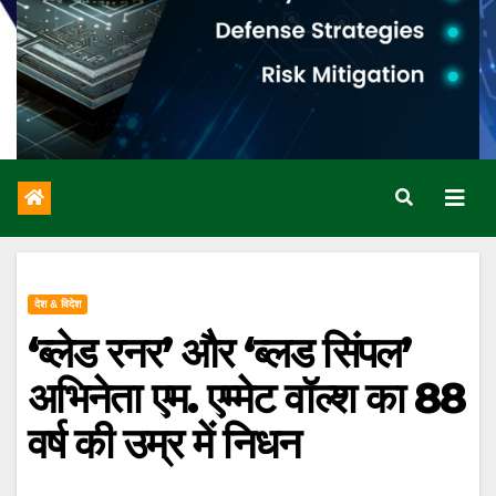
देश & विदेश
‘ब्लेड रनर’ और ‘ब्लड सिंपल’
अभिनेता एम. एम्मेट वॉल्श का 88
वर्ष की उम्र में निधन