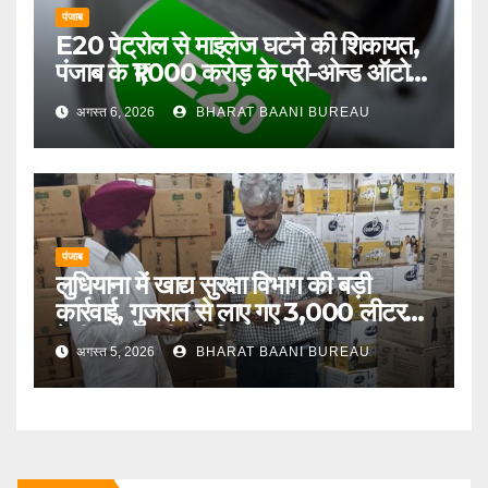
पंजाब
E20 पेट्रोल से माइलेज घटने की शिकायत,
पंजाब के ₹1,000 करोड़ के प्री-ओन्ड ऑटो
बाजार पर बढ़ा दबाव
अगस्त 6, 2026
BHARAT BAANI BUREAU
पंजाब
लुधियाना में खाद्य सुरक्षा विभाग की बड़ी
कार्रवाई, गुजरात से लाए गए 3,000 लीटर
देसी गाय के घी को किया जब्त
अगस्त 5, 2026
BHARAT BAANI BUREAU