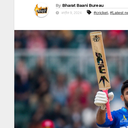
By
Bharat Baani Bureau
,
#cricket
#Latest n
अप्रैल 9, 2024