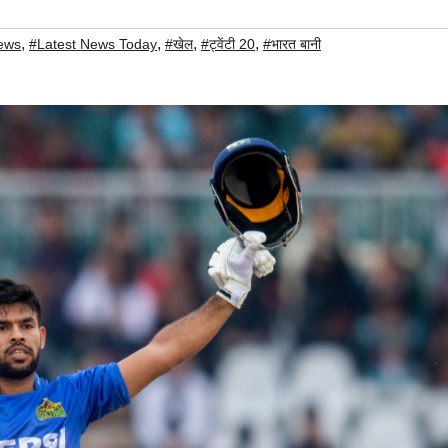
,
,
,
,
ews
#Latest News Today
#खेल
#ट्वेंटी 20
#भारत बानी