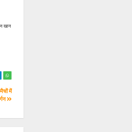
ान खान
ों में
र्गन