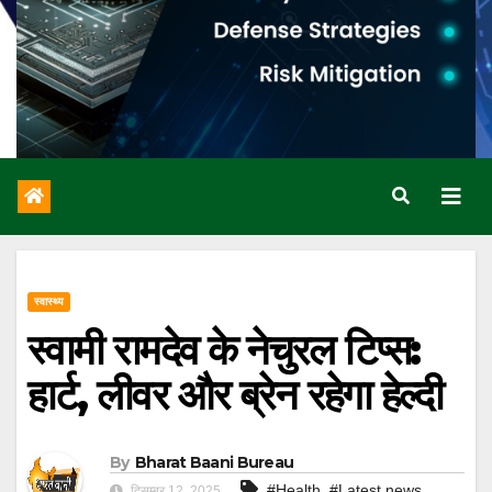
स्वास्थ्य
स्वामी रामदेव के नेचुरल टिप्स:
हार्ट, लीवर और ब्रेन रहेगा हेल्दी
By
Bharat Baani Bureau
,
,
#Health
#Latest news
दिसम्बर 12, 2025