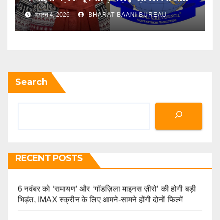
काउंसिल ने जत्थेदार से की अपील
अगस्त 4, 2026
BHARAT BAANI BUREAU
Search
RECENT POSTS
6 नवंबर को ‘रामायण’ और ‘गॉडज़िला माइनस ज़ीरो’ की होगी बड़ी
भिड़ंत, IMAX स्क्रीन के लिए आमने-सामने होंगी दोनों फिल्में