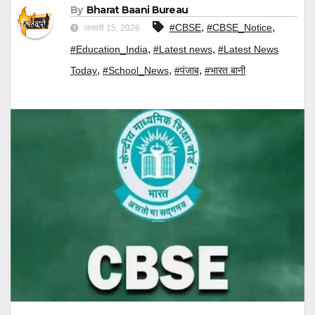
By
Bharat Baani Bureau
,
,
#CBSE
#CBSE_Notice
जनवरी 15, 2026
,
,
#Education_India
#Latest news
#Latest News
,
,
,
Today
#School_News
#पंजाब
#भारत बानी