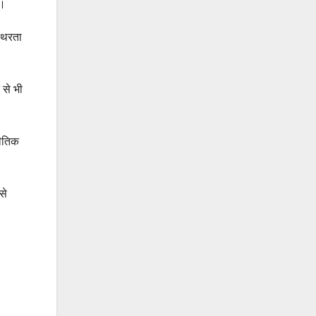
ै।
्थिरता
 से भी
नीतिक
से