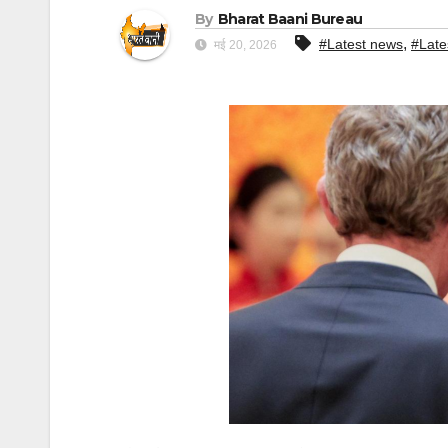
By
Bharat Baani Bureau
,
#Latest news
#Late
मई 20, 2026