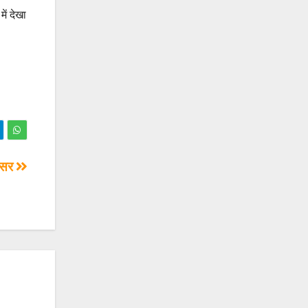
ें देखा
 असर