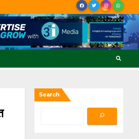
Search
त