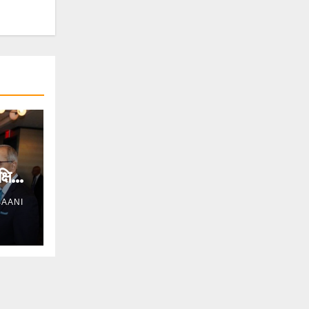
्षिण-
AANI
 का