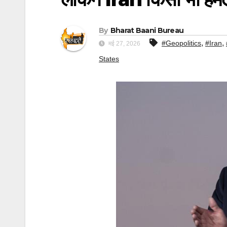
By
Bharat Baani Bureau
,
,
#Geopolitics
#Iran
मई 27, 2026
States