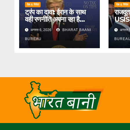
देश & विदेश
देश & विदेश
ट्रंप का दावा: ईरान के साथ
राजदूत 
वही रणनीति अपना रहा है
USISPF
अमेरिका जो वेनेजुएला में
पूर्वी 
अगस्त 6, 2026
BHARAT BAANI
अगस्त 
अपनाई थी, लेकिन तेहरान से
‘विकस
समझौते को दी प्राथमिकता
BUREAU
साझेदा
BUREA
आमंत्