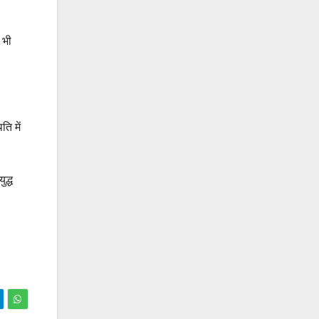
 भी
ि में
द्ध