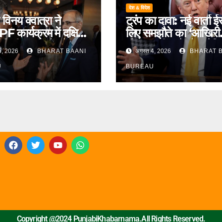
देश & विदेश
विनय क्वात्रा ने
ट्रंप का दावा: नई वार्ता ई
 कार्यक्रम में दक्षिण-
लिए समझौते का ‘आखिरी
अमेरिकी कंपनियों को
मौका’, नहीं माने तो अमेरि
5, 2026
BHARAT BAANI
अगस्त 4, 2026
BHARAT B
ित भारत’ अभियान का
सैन्य कार्रवाई बढ़ सकती ह
र बनने का दिया
U
BUREAU
रण
Copyright @2024 PunjabiKhabarnama.All Rights Reserved.