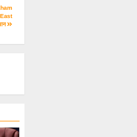
raham
e East
बयान