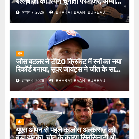
बल्लेबाज़ों की स्पिन चुनौती पर नजर, अभ्यास
मैच में होगी असली परीक्षा
अगस्त 7, 2026
BHARAT BAANI BUREAU
खेल
जोस बटलर ने टी20 क्रिकेट में रनों का नया
रिकॉर्ड बनाया, सुपर जायंट्स ने जीत के साथ
हार का सिलसिला तोड़ा
अगस्त 6, 2026
BHARAT BAANI BUREAU
खेल
यूएस ओपन से पहले कार्लोस अल्काराज़ को
बड़ा झटका, चोट के कारण सिनसिनाटी ओपन