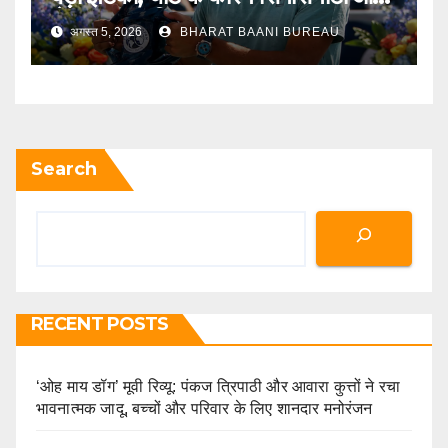
से नाम वापस लिया
अगस्त 5, 2026
BHARAT BAANI BUREAU
Search
RECENT POSTS
‘ओह माय डॉग’ मूवी रिव्यू: पंकज त्रिपाठी और आवारा कुत्तों ने रचा
भावनात्मक जादू, बच्चों और परिवार के लिए शानदार मनोरंजन