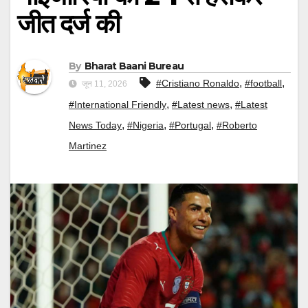
जीत दर्ज की
By
Bharat Baani Bureau
,
,
#Cristiano Ronaldo
#football
जून 11, 2026
,
,
#International Friendly
#Latest news
#Latest
,
,
,
News Today
#Nigeria
#Portugal
#Roberto
Martinez