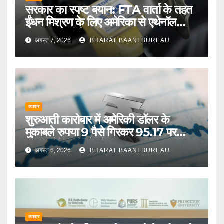
सरकार का स्पष्ट बयान: FTA वार्ता के तहत
ईंधन मिश्रण के लिए अमेरिका से एथेनॉल
आयात पर कोई प्रतिबद्धता नहीं
अगस्त 7, 2026
BHARAT BAANI BUREAU
व्यापार
शुरुआती कारोबार में अमेरिकी डॉलर के
मुकाबले रुपया 9 पैसे गिरकर 95.17 पर
पहुंचा, वैश्विक संकेतों का असर
अगस्त 6, 2026
BHARAT BAANI BUREAU
व्यापार