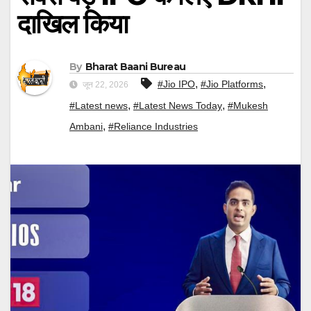
दाखिल किया
By
Bharat Baani Bureau
,
,
#Jio IPO
#Jio Platforms
जून 22, 2026
,
,
#Latest news
#Latest News Today
#Mukesh
,
Ambani
#Reliance Industries