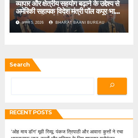
व्यापार और क्षेत्रीय सहयोग बढ़ाने के उद्देश्य से
अमेरिकी सहायक विदेश मंत्री पॉल कपूर भारत
और मध्य एशियाई देशों के दौरे पर जाएंगे
अगस्त 5, 2026
BHARAT BAANI BUREAU
Search
RECENT POSTS
‘ओह माय डॉग’ मूवी रिव्यू: पंकज त्रिपाठी और आवारा कुत्तों ने रचा