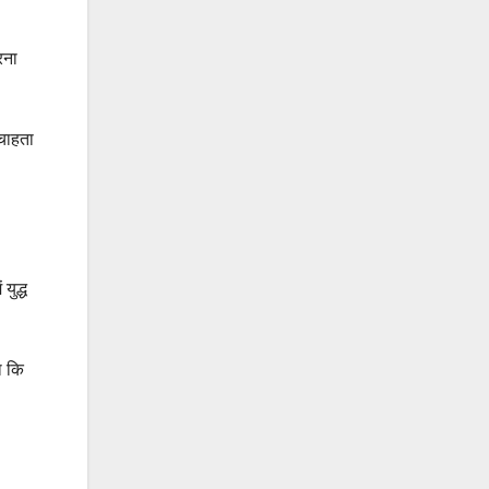
रना
 चाहता
युद्ध
ा कि