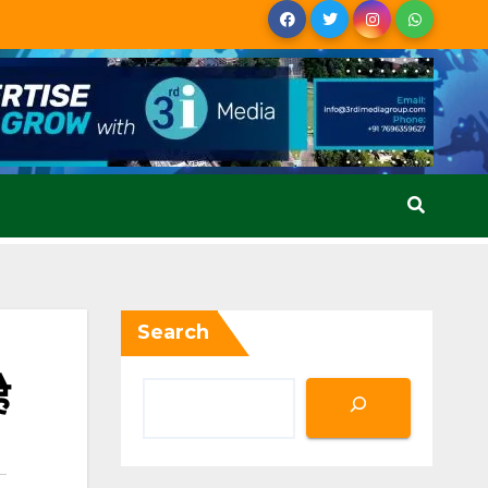
Search
ै