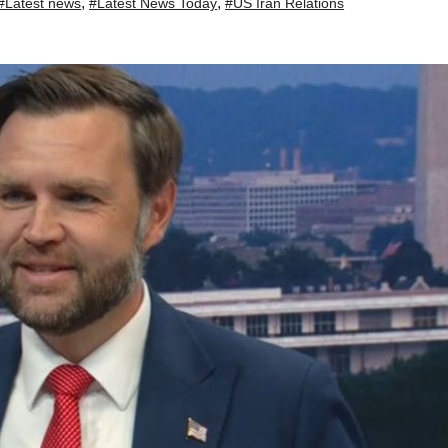
,
,
#Latest news
#Latest News Today
#US Iran Relations