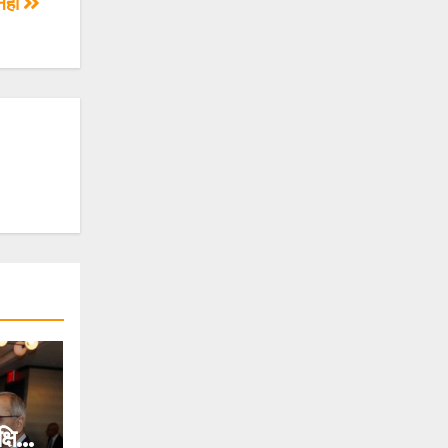
नहीं
्षिण-