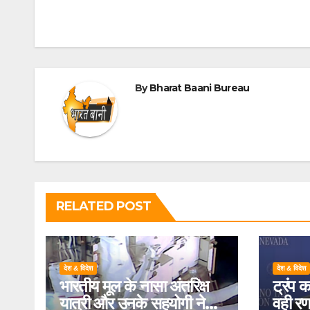
By
Bharat Baani Bureau
RELATED POST
देश & विदेश
देश & विदेश
भारतीय मूल के नासा अंतरिक्ष
ट्रंप 
यात्री और उनके सहयोगी ने
वही रण