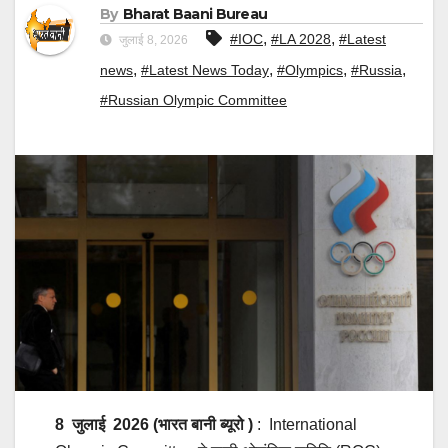
By
Bharat Baani Bureau
,
,
#IOC
#LA 2028
#Latest
जुलाई 8, 2026
,
,
,
,
news
#Latest News Today
#Olympics
#Russia
#Russian Olympic Committee
8
जुलाई
2026 (भारत बानी ब्यूरो )
: International