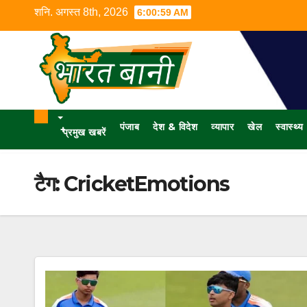
शनि. अगस्त 8th, 2026
6:01:00 AM
पंजाब
देश & विदेश
व्यापार
खेल
स्वास्थ्य
+
प्रमुख खबरें
टैग:
CricketEmotions