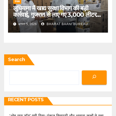
पंजाब
लुधियाना में खाद्य सुरक्षा विभाग की बड़ी
कार्रवाई, गुजरात से लाए गए 3,000 लीटर
देसी गाय के घी को किया जब्त
अगस्त 5, 2026
BHARAT BAANI BUREAU
Search
RECENT POSTS
‘ओह माय डॉग’ मूवी रिव्यू: पंकज त्रिपाठी और आवारा कुत्तों ने रचा