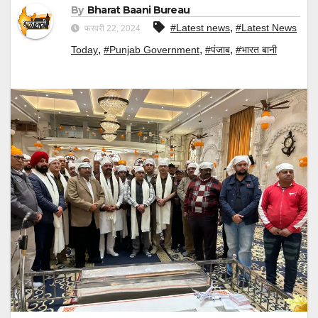
By
Bharat Baani Bureau
,
#Latest news
#Latest News
फरवरी 22, 2024
,
,
,
Today
#Punjab Government
#पंजाब
#भारत बानी