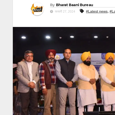
By
Bharat Baani Bureau
,
#Latest news
#L
फरवरी 27, 2024