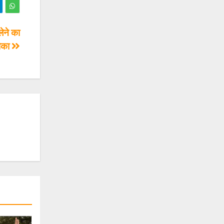
लेने का
ौका