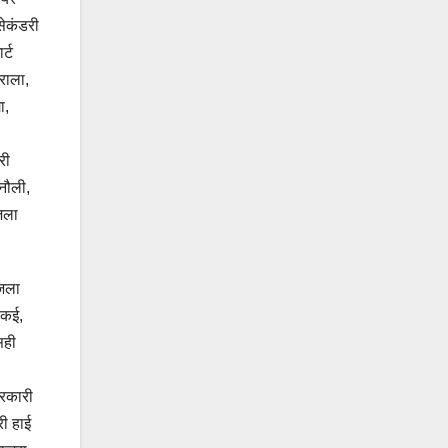
सेकंडरी
र्ट
राला,
ा,
री
नौली,
़ला
ि़ला
 कई,
सही
सरकारी
री हाई