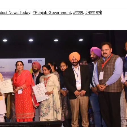
,
,
,
atest News Today
#Punjab Government
#पंजाब
#भारत बानी