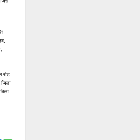
माजरा
री
िब,
,
न रोड
 जि़ला
जि़ला