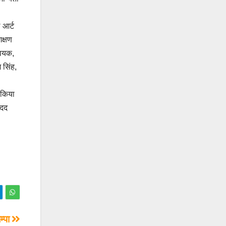
 आर्ट
क्षण
्वयक,
 सिंह,
 किया
मदद
म्पा