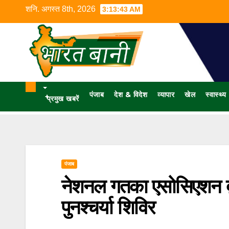
शनि. अगस्त 8th, 2026
3:13:44 AM
पंजाब
देश & विदेश
व्यापार
खेल
स्वास्थ्य
+
प्रमुख खबरें
पंजाब
नेशनल गतका एसोसिएशन द्
पुनश्चर्या शिविर