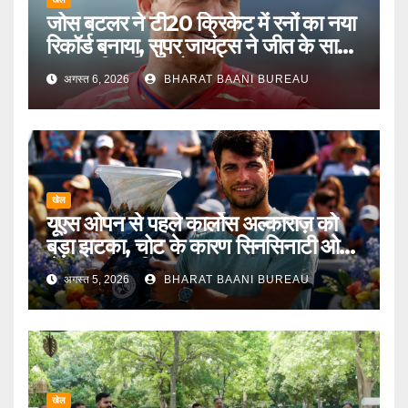
जोस बटलर ने टी20 क्रिकेट में रनों का नया
रिकॉर्ड बनाया, सुपर जायंट्स ने जीत के साथ
हार का सिलसिला तोड़ा
अगस्त 6, 2026
BHARAT BAANI BUREAU
खेल
यूएस ओपन से पहले कार्लोस अल्काराज़ को
बड़ा झटका, चोट के कारण सिनसिनाटी ओपन
से नाम वापस लिया
अगस्त 5, 2026
BHARAT BAANI BUREAU
खेल