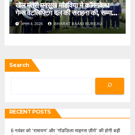
खेल मंत्री मनसुख मांडविया ने कॉमनवेल्थ
गेम्स वेटलिफ्टिंग दल की सराहना की, सम्मान
समारोह में खिलाड़ियों का बढ़ाया हौसला
अगस्त 4, 2026
BHARAT BAANI BUREAU
Search
RECENT POSTS
6 नवंबर को ‘रामायण’ और ‘गॉडज़िला माइनस ज़ीरो’ की होगी बड़ी