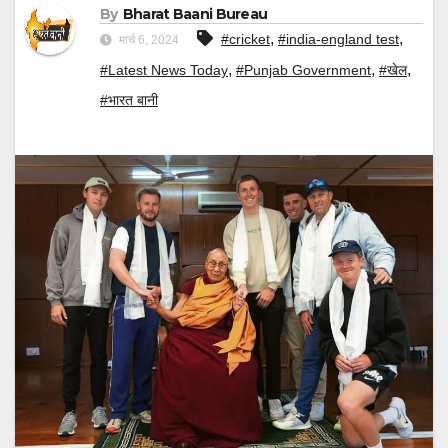
By
Bharat Baani Bureau
,
,
#cricket
#india-england test
मार्च 6, 2024
,
,
,
#Latest News Today
#Punjab Government
#खेल
#भारत बानी