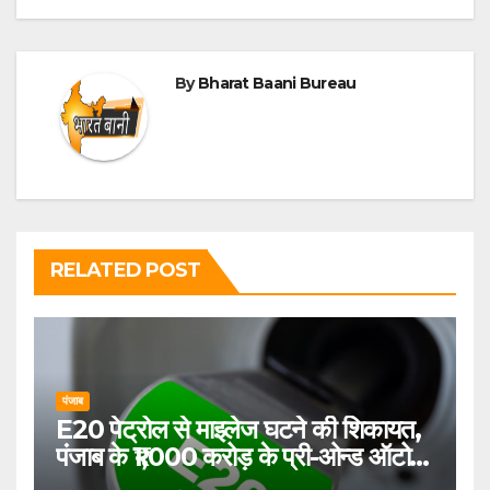
By
Bharat Baani Bureau
RELATED POST
पंजाब
E20 पेट्रोल से माइलेज घटने की शिकायत,
पंजाब के ₹1,000 करोड़ के प्री-ओन्ड ऑटो
बाजार पर बढ़ा दबाव