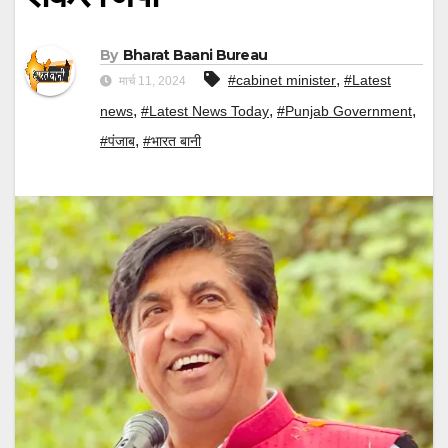
By
Bharat Baani Bureau
,
#cabinet minister
#Latest
मार्च 11, 2024
,
,
,
news
#Latest News Today
#Punjab Government
,
#पंजाब
#भारत बानी