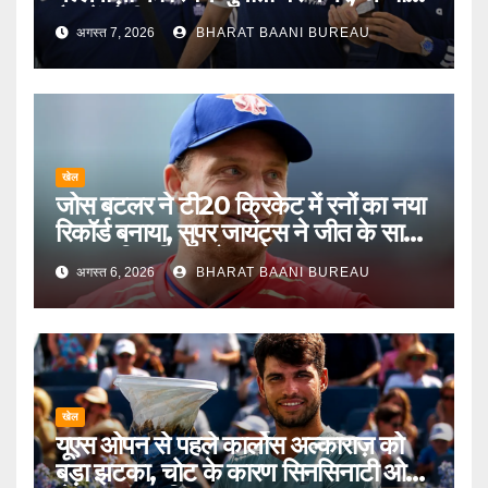
मैच में होगी असली परीक्षा
अगस्त 7, 2026
BHARAT BAANI BUREAU
खेल
जोस बटलर ने टी20 क्रिकेट में रनों का नया
रिकॉर्ड बनाया, सुपर जायंट्स ने जीत के साथ
हार का सिलसिला तोड़ा
अगस्त 6, 2026
BHARAT BAANI BUREAU
खेल
यूएस ओपन से पहले कार्लोस अल्काराज़ को
बड़ा झटका, चोट के कारण सिनसिनाटी ओपन