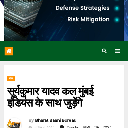
खेल
सूर्यकुमार यादव कल मुंबई
इंडियंस के साथ जुड़ेंगे
By
Bharat Baani Bureau
,
,
,
#cricket
#IPL
#IPL 2024
अप्रैल 4, 2024