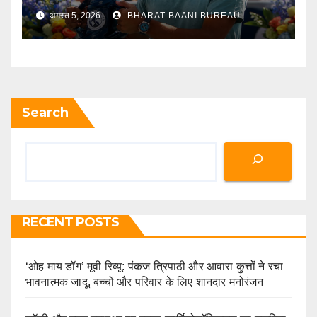
से नाम वापस लिया
अगस्त 5, 2026
BHARAT BAANI BUREAU
Search
RECENT POSTS
‘ओह माय डॉग’ मूवी रिव्यू: पंकज त्रिपाठी और आवारा कुत्तों ने रचा
भावनात्मक जादू, बच्चों और परिवार के लिए शानदार मनोरंजन