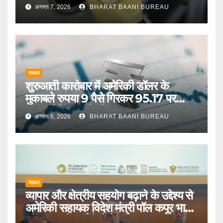
आयात पर कोई प्रतिबद्धता नहीं
अगस्त 7, 2026
BHARAT BAANI BUREAU
व्यापार
शुरुआती कारोबार में अमेरिकी डॉलर के
मुकाबले रुपया 9 पैसे गिरकर 95.17 पर
पहुंचा, वैश्विक संकेतों का असर
अगस्त 6, 2026
BHARAT BAANI BUREAU
व्यापार
व्यापार और क्षेत्रीय सहयोग बढ़ाने के उद्देश्य से
अमेरिकी सहायक विदेश मंत्री पॉल कपूर भारत
और मध्य एशियाई देशों के दौरे पर जाएंगे