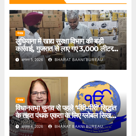
पंजाब
लुधियाना में खाद्य सुरक्षा विभाग की बड़ी
कार्रवाई, गुजरात से लाए गए 3,000 लीटर
देसी गाय के घी को किया जब्त
अगस्त 5, 2026
BHARAT BAANI BUREAU
पंजाब
विधानसभा चुनाव से पहले ‘मीरी-पीरी’ सिद्धांत
के तहत पंथक एकता के लिए ग्लोबल सिख
काउंसिल ने जत्थेदार से की अपील
अगस्त 4, 2026
BHARAT BAANI BUREAU