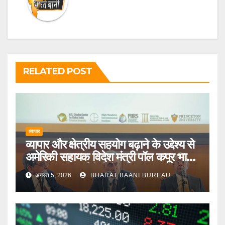
RELATED POST
व्यापार
व्यापार और क्षेत्रीय सहयोग बढ़ाने के उद्देश्य से
अमेरिकी सहायक विदेश मंत्री पॉल कपूर भारत
और मध्य एशियाई देशों के दौरे पर जाएंगे
अगस्त 5, 2026
BHARAT BAANI BUREAU